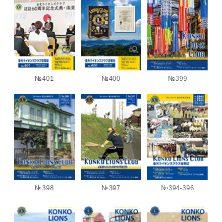
№401
№400
№399
№398
№397
№394-396