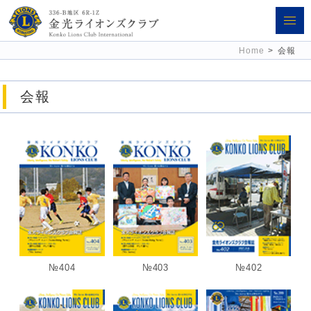
金光ライオンズクラブ 336-B地区
Home
>
会報
6R-1Z
会報
№404
№403
№402