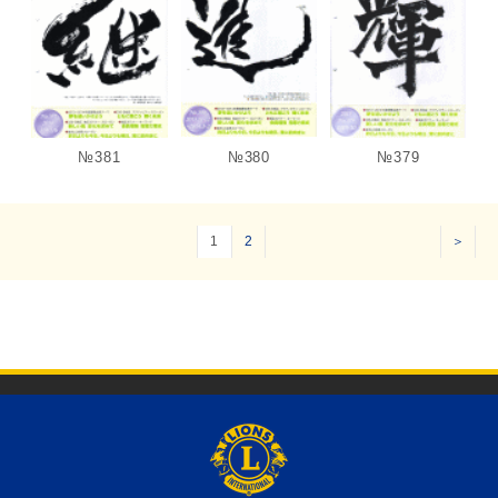
№381
№380
№379
1
2
＞