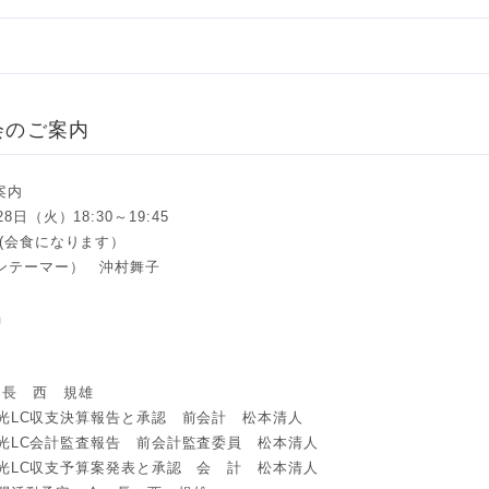
会のご案内
案内
日（火）18:30～19:45
 (会食になります）
ンテーマー） 沖村舞子
唱
 長 西 規雄
年度金光LC収支決算報告と承認 前会計 松本清人
年度金光LC会計監査報告 前会計監査委員 松本清人
年度金光LC収支予算案発表と承認 会 計 松本清人