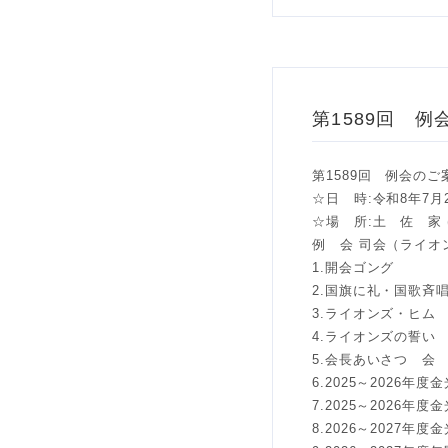
第1589回 例
第1589回 例会のご
☆日 時:令和8年7月28
☆場 所:土 佐 家
例 会 司会（ライオ
1.開会ゴング
2.国旗に礼・国歌斉
3.ライオンズ・ヒム
4.ライオンズの誓い
5.会長あいさつ 会
6.2025～2026
7.2025～2026
8.2026～2027