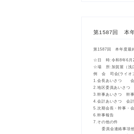
第1587回 
第1587回 本年度
☆日 時:令和8年6月23
☆場 所:加賀屋（浅口
例 会 司会(ライオ
1.会長あいさつ 
2.地区委員あいさつ
3.幹事あいさつ 幹
4.会計あいさつ 会
5.次期会長・幹事・
6.幹事報告
7.その他の件
委員会連絡事項