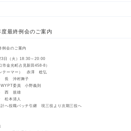
本年度最終例会のご案内
最終例会のご案内
日（火）18:30～20:00
市金光町占見新田458-8）
ンテーマー） 赤澤 稔弘
会 長 沖村舞子
 WYPT委員 小野義則
事 西 規雄
計 松本清人
会計へ役職バッチ引継 現三役より次期三役へ
他