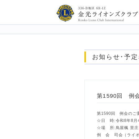
金光ライオンズクラブ 3
お知らせ･予定
第1590回 例
第1590回 例会のご
☆日 時:令和8年8月4
☆場 所:鳥屋楓 里庄
例 会 司会（ライオ