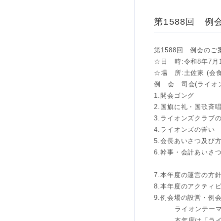
第1588回 例
第1588回 例会のご
☆日 時:令和8年7月14
☆場 所:土佐家 (
例 会 司会(ライオ
1.開会ゴング
2.国旗に礼・国歌斉
3.ライオンズクラブ
4.ライオンズの誓い
5.会長あいさつ及び
6.幹事・会計あいさ
会 計
7.本年度の運営の方
8.本年度のアクティ
9.例会場の設営・例
ライオンテーマ
本年度は「ライオ