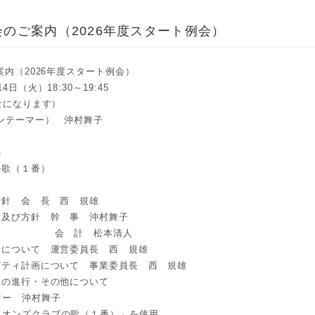
会のご案内（2026年度スタート例会）
案内（2026年度スタート例会）
日（火）18:30～19:45
会食になります）
ンテーマー） 沖村舞子
唱
の歌（１番）
方針 会 長 西 規雄
つ及び方針 幹 事 沖村舞子
 松本清人
針について 運営委員長 西 規雄
ビティ計画について 事業委員長 西 規雄
会の進行・その他について
ー 沖村舞子
ンズクラブの歌（１番）」を使用