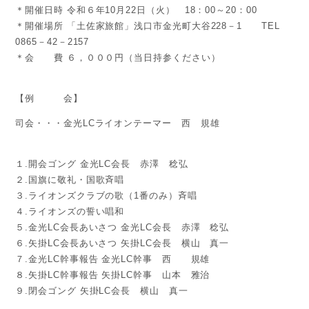
＊開催日時 令和６年10月22日（火） 18：00～20：00
＊開催場所 「土佐家旅館」浅口市金光町大谷228－1 TEL
0865－42－2157
＊会 費 ６，０００円（当日持参ください）
【例 会】
司会・・・金光LCライオンテーマー 西 規雄
１.開会ゴング 金光LC会長 赤澤 稔弘
２.国旗に敬礼・国歌斉唱
３.ライオンズクラブの歌（1番のみ）斉唱
４.ライオンズの誓い唱和
５.金光LC会長あいさつ 金光LC会長 赤澤 稔弘
６.矢掛LC会長あいさつ 矢掛LC会長 横山 真一
７.金光LC幹事報告 金光LC幹事 西 規雄
８.矢掛LC幹事報告 矢掛LC幹事 山本 雅治
９.閉会ゴング 矢掛LC会長 横山 真一