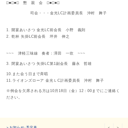
□■□■□ 懇 親 会 □■□■□
司会・・・金光LC計画委員長 沖村 舞子
1. 開宴あいさつ 金光LC前会長 小野 義則
2. 乾杯 矢掛LC前会長 坪井 伸之
~~~ 津軽三味線 奏者：澤田 一吹 ~~~
3. 閉宴あいさつ 矢掛LC第1副会長 藤永 哲雄
10.また会う日まで斉唱
11.ライオンズローア 金光ＬC計画委員長 沖村 舞子
※例会を欠席される方は10月18日（金）12：00までにご連絡く
ださい。
＞お知らせ･予定表
＜
＞