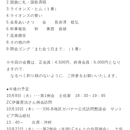
2.国旗に礼・国歌斉唱
3.ライオンズ・ヒム（１番）
4.ライオンズの誓い
5.会長あいさつ 会 長赤澤 稔弘
6.幹事報告 幹 事西 規雄
7.花束贈呈
8.その他の件
9.閉会ゴング「また会う日まで」（１番）
※今回の会費は、正会員：4,500円、終身会員：6,000円となり
ますので、
なるべく釣り銭のないように、ご持参をお願いいたします。
●今後の予定
10月8日（火）･･･第1例会 土佐家 18：30～19：45
ZC伊藤憲治さん例会訪問
10月10日（木）･･･336-B地区ガバナー公式訪問懇談会 サント
ピア岡山総社
13：40～ 出席：沖村
10月22日（火）･･･第2例会（矢掛LCさんとの合同例会） 土佐