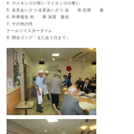
4. ライオンズの誓い ライオンズの誓い
5. 会長あいさつ 会長あいさつ 会 長 松尾 徹
6. 幹事報告 幹 事 加賀 雅也
7. その他の件
テールツイスタータイム
8. 閉会ゴング「また会う日まで」