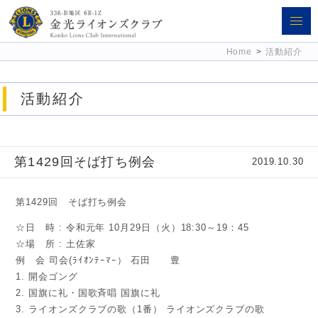
金光ライオンズクラブ 336-B地区
Home
>
活動紹介
6R-1Z
活動紹介
第1429回そば打ち例会
2019.10.30
第1429回 そば打ち例会
☆日 時 : 令和元年 10月29日（火）18:30～19：45
☆場 所 : 土佐家
例 会 司会(ﾗｲｵﾝﾃｰﾏｰ） 石田 豊
1. 開会ゴング
2. 国旗に礼・国歌斉唱 国旗に礼
3. ライオンズクラブの歌（1番） ライオンズクラブの歌