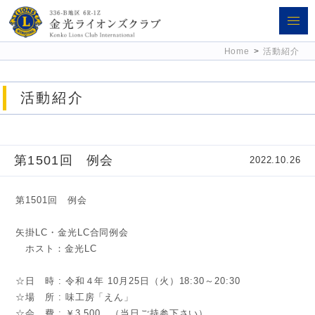
金光ライオンズクラブ 336-B地区
Home
>
活動紹介
6R-1Z
活動紹介
第1501回 例会
2022.10.26
第1501回 例会
矢掛LC・金光LC合同例会
ホスト：金光LC
☆日 時 : 令和４年 10月25日（火）18:30～20:30
☆場 所 : 味工房「えん」
☆会 費 : ￥3,500 （当日ご持参下さい）