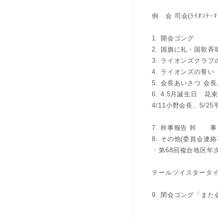
例 会 司会(ﾗｲｵﾝﾃｰ
1. 開会ゴング
2. 国旗に礼・国歌斉
3. ライオンズクラ
4. ライオンズの誓い
5. 会長あいさつ 
6. 4.5月誕生日 
4/11小野会長、5/2
7. 幹事報告 幹 事
8. その他(委員会連
・第68回複合地区年次大
テールツイスタータ
9. 閉会ゴング「ま