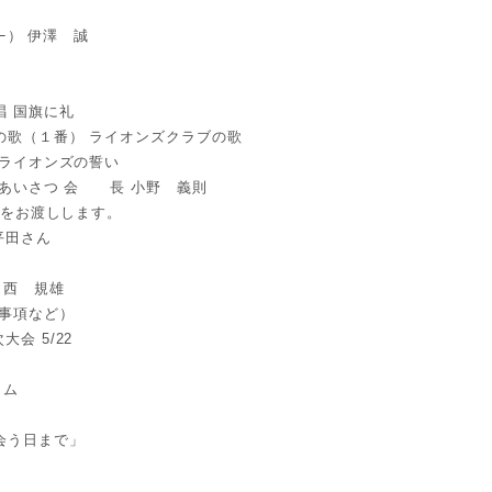
ﾏｰ） 伊澤 誠
唱 国旗に礼
ブの歌（１番） ライオンズクラブの歌
 ライオンズの誓い
会長あいさつ 会 長 小野 義則
花束をお渡しします。
5平田さん
 西 規雄
絡事項など）
会 5/22
イム
た会う日まで」