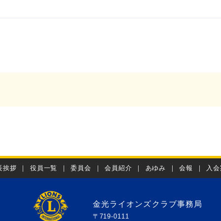
長挨拶
｜
役員一覧
｜
委員会
｜
会員紹介
｜
あゆみ
｜
会報
｜
入会
金光ライオンズクラブ事務局
〒719-0111