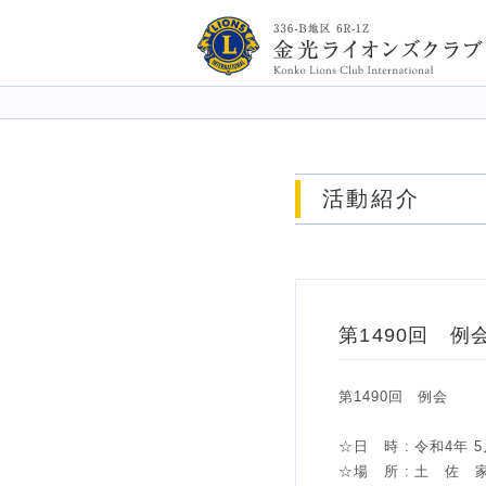
金光ライオンズクラブ 3
活動紹介
第1490回 例
第1490回 例会
☆日 時 : 令和4年 5月
☆場 所 : 土 佐